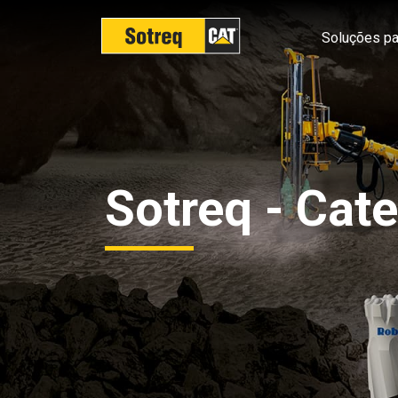
Soluções pa
Sotreq - Cate