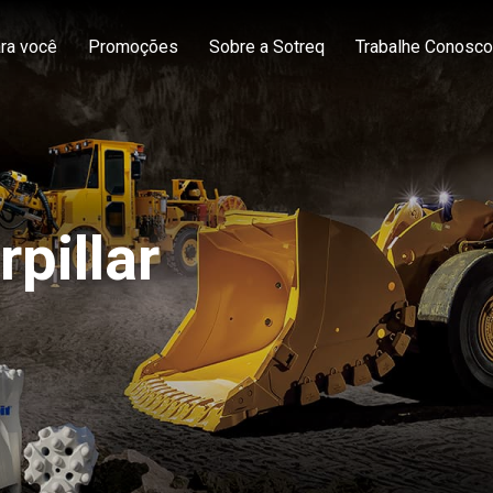
ra você
Promoções
Sobre a Sotreq
Trabalhe Conosco
rpillar