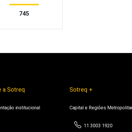
745
 a Sotreq
Sotreq +
ntação institucional
Capital e Regiões Metropolita
11 3003 1920