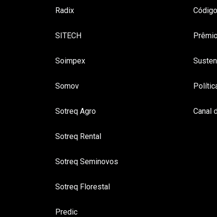
Radix
Código
SITECH
Prêmio
Soimpex
Susten
Somov
Políti
Sotreq Agro
Canal 
Sotreq Rental
Sotreq Seminovos
Sotreq Florestal
Predic