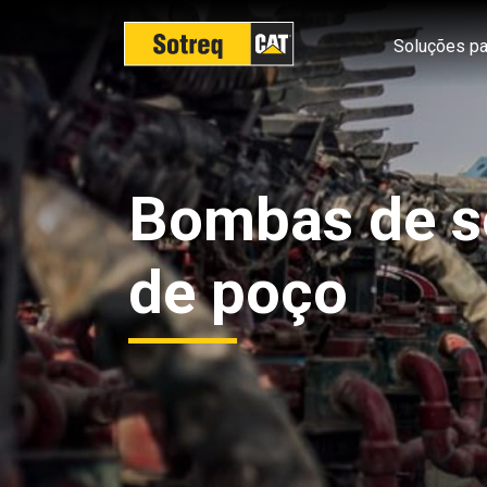
Soluções pa
Bombas de s
de poço