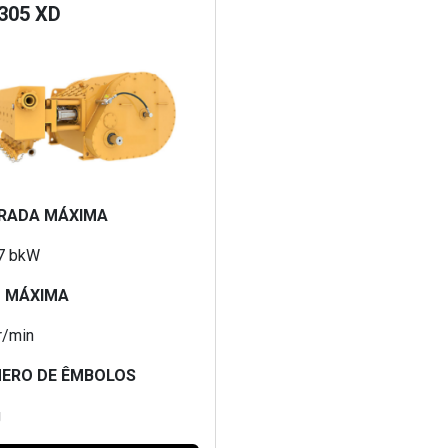
305 XD
RADA MÁXIMA
7 bkW
 MÁXIMA
r/min
ERO DE ÊMBOLOS
g