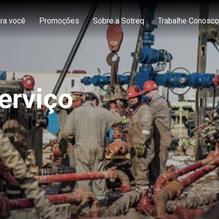
ra você
Promoções
Sobre a Sotreq
Trabalhe Conosco
erviço