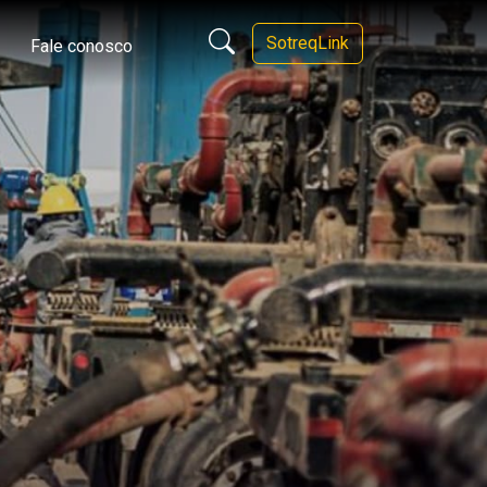
SotreqLink
Fale conosco