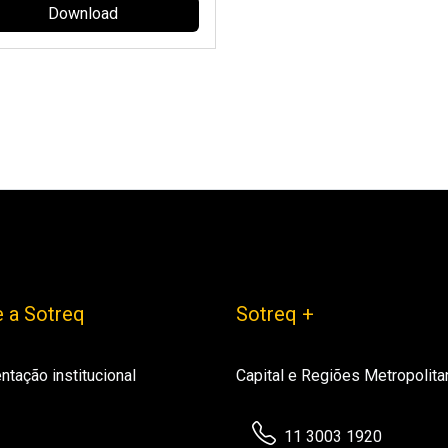
Download
 a Sotreq
Sotreq +
ntação institucional
Capital e Regiões Metropolita
11 3003 1920