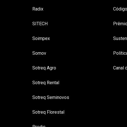
Radix
Código
SITECH
Prêmio
Soimpex
Susten
Somov
Políti
Sotreq Agro
Canal 
Sotreq Rental
Sotreq Seminovos
Sotreq Florestal
Predic