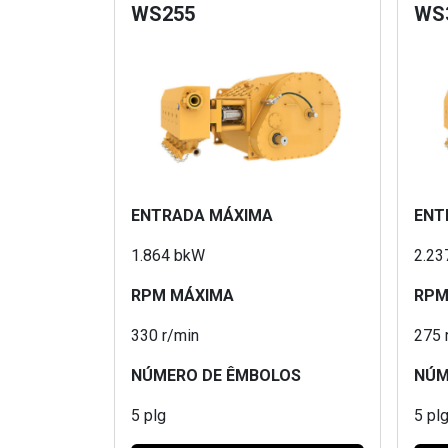
WS255
WS
ENTRADA MÁXIMA
ENT
1.864 bkW
2.23
RPM MÁXIMA
RPM
330 r/min
275 
NÚMERO DE ÊMBOLOS
NÚM
5 plg
5 pl