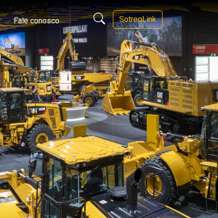
SotreqLink
Fale conosco